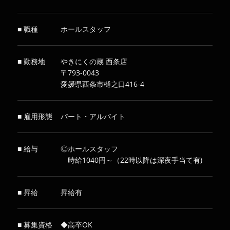
■ 職種
ホールスタッフ
■ 勤務地
やきにくの蔵 西条店
〒793-0043
愛媛県西条市樋之口416-4
■ 雇用形態
パート・アルバイト
■ 給与
◎ホールスタッフ
時給1040円～（22時以降は深夜手当て有)
■ 昇給
昇給有
■ 募集資格
◆高卒OK