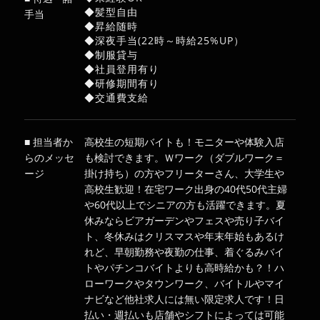
◆髪型自由
手当
◆昇給随時
◆深夜手当(22時～時給25%UP）
◆制服貸与
◆社員登用有り
◆研修期間有り
◆交通費支給
■ 担当者か
高校生の短期バイトも！モニターや体験入店
らのメッセ
も検討できます。Ｗワーク（ダブルワーク＝
ージ
掛け持ち）の方やフリーターさん、大学生や
高校生歓迎！在宅ワーク出身の40代50代主婦
や60代以上でシニアの方も活躍できます。夏
休みならビアガーデンやフェスや売り子バイ
ト、冬休みはクリスマスや年末年始もあるけ
れど、早朝勤務や夜勤の仕事、着ぐるみバイ
トやパチンコバイトよりも高時給かも？！ハ
ローワークやタウンワーク、バイトルやマイ
ナビなど他社求人には無い限定求人です！日
払い・週払いも店舗やシフトによっては可能