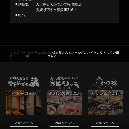
■ 勤務地
カツ丼とんかつかつ福 西条店
愛媛県西条市喜多川316-1
■ 給与
トップペー
やきにくの
焼肉屋さんでホールアルバイト♪ やきにくの蔵
ジ
蔵
西条店
店舗ページへ
店舗ページへ
店舗ページへ