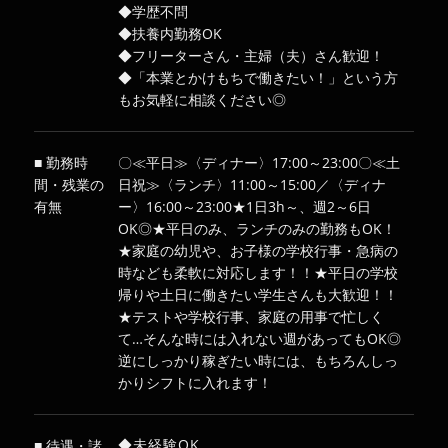
◆学歴不問
◆扶養内勤務OK
◆フリーターさん・主婦（夫）さん歓迎！
◆「本業とかけもちで働きたい！」という方
もお気軽に相談ください◎
■ 勤務時
〇≪平日≫〈ディナー〉17:00～23:00〇≪土
間・残業の
日祝≫〈ランチ〉11:00～15:00／〈ディナ
有無
ー〉16:00～23:00★1日3h～、週2～6日
OK◎★平日のみ、ランチのみの勤務もOK！
★家庭の幼児や、お子様の学校行事・急病の
時なども柔軟に対応します！！★平日の学校
帰りや土日に働きたい学生さんも大歓迎！！
★テストや学校行事、家庭の用事で忙しく
て…そんな時には入れない週があってもOK◎
逆にしっかり稼ぎたい時には、もちろんしっ
かりシフトに入れます！
◆未経験OK
■ 待遇・諸