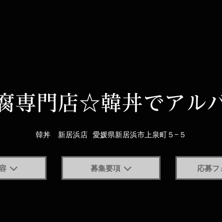
腐専門店☆韓丼でアル
韓丼 新居浜店
愛媛県新居浜市上泉町５−５
容
募集要項
応募フ