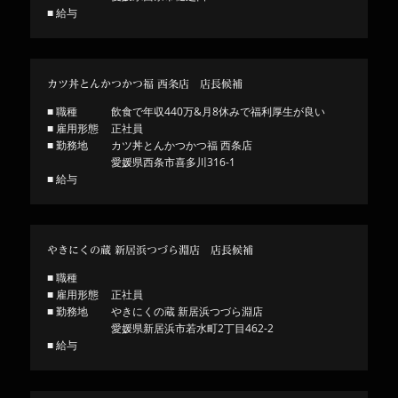
■ 給与
カツ丼とんかつかつ福 西条店 店長候補
■ 職種
飲食で年収440万&月8休みで福利厚生が良い
■ 雇用形態
正社員
■ 勤務地
カツ丼とんかつかつ福 西条店
愛媛県西条市喜多川316-1
■ 給与
やきにくの蔵 新居浜つづら淵店 店長候補
■ 職種
■ 雇用形態
正社員
■ 勤務地
やきにくの蔵 新居浜つづら淵店
愛媛県新居浜市若水町2丁目462-2
■ 給与