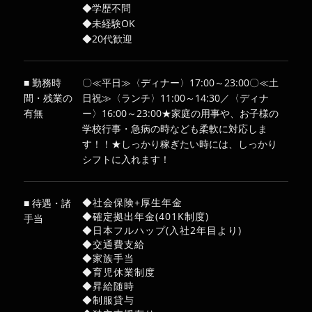
◆学歴不問
◆未経験OK
◆20代歓迎
■ 勤務時
〇≪平日≫〈ディナー〉17:00～23:00〇≪土
間・残業の
日祝≫〈ランチ〉11:00～14:30／〈ディナ
有無
ー〉16:00～23:00★家庭の用事や、お子様の
学校行事・急病の時なども柔軟に対応しま
す！！★しっかり稼ぎたい時には、しっかり
シフトに入れます！
◆社会保険+厚生年金
■ 待遇・諸
◆確定拠出年金(401K制度)
手当
◆日本フルハップ(入社2年目より)
◆交通費支給
◆家族手当
◆育児休業制度
◆昇給随時
◆制服貸与