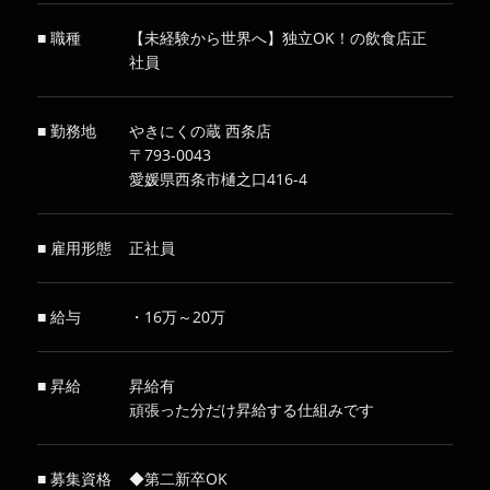
■ 職種
【未経験から世界へ】独立OK！の飲食店正
社員
■ 勤務地
やきにくの蔵 西条店
〒793-0043
愛媛県西条市樋之口416-4
■ 雇用形態
正社員
■ 給与
・16万～20万
■ 昇給
昇給有
頑張った分だけ昇給する仕組みです
■ 募集資格
◆第二新卒OK