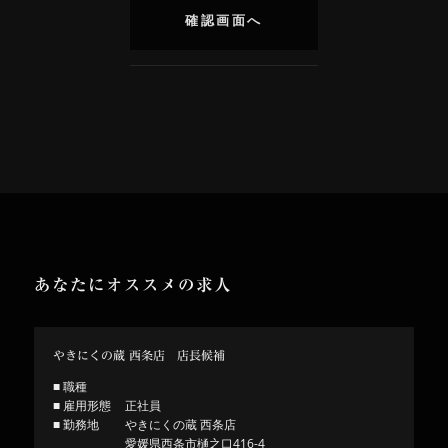
あなたにオススメの求人
やきにくの蔵 西条店 店長候補
■ 職種
■ 雇用形態
正社員
■ 勤務地
やきにくの蔵 西条店
愛媛県西条市樋之口416-4