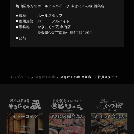
焼肉屋さんでホールアルバイト♪ やきにくの蔵 西条店
■ 職種
ホールスタッフ
■ 雇用形態
パート・アルバイト
■ 勤務地
やきにくの蔵 今治店
愛媛県今治市南鳥生町4丁目493-1
■ 給与
トップページ
やきにくの蔵
やきにくの蔵 西条店 正社員スタッフ