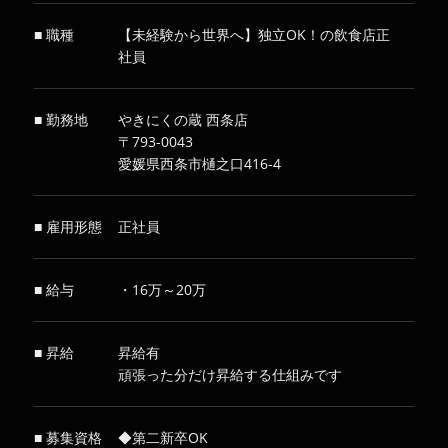
■ 職種
【未経験から世界へ】独立OK！の飲食店正
社員
■ 勤務地
やきにくの蔵 西条店
〒793-0043
愛媛県西条市樋之口416-4
■ 雇用形態
正社員
■ 給与
・16万～20万
■ 昇給
昇給有
頑張った分だけ昇給する仕組みです
■ 募集資格
◆第二新卒OK