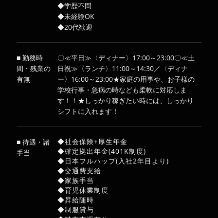
◆学歴不問
◆未経験OK
◆20代歓迎
■ 勤務時
〇≪平日≫〈ディナー〉17:00～23:00〇≪土
間・残業の
日祝≫〈ランチ〉11:00～14:30／〈ディナ
有無
ー〉16:00～23:00★家庭の用事や、お子様の
学校行事・急病の時なども柔軟に対応しま
す！！★しっかり稼ぎたい時には、しっかり
シフトに入れます！
◆社会保険+厚生年金
■ 待遇・諸
◆確定拠出年金(401K制度)
手当
◆日本フルハップ(入社2年目より)
◆交通費支給
◆家族手当
◆育児休業制度
◆昇給随時
◆制服貸与