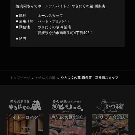
焼肉屋さんでホールアルバイト♪ やきにくの蔵 西条店
■ 職種
ホールスタッフ
■ 雇用形態
パート・アルバイト
■ 勤務地
やきにくの蔵 今治店
愛媛県今治市南鳥生町4丁目493-1
■ 給与
トップページ
やきにくの蔵
やきにくの蔵 西条店 正社員スタッフ