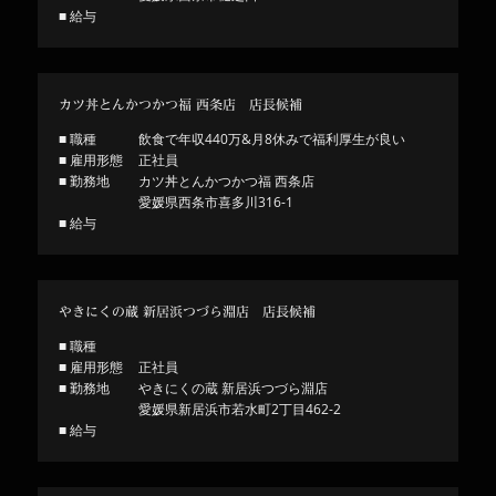
■ 給与
カツ丼とんかつかつ福 西条店 店長候補
■ 職種
飲食で年収440万&月8休みで福利厚生が良い
■ 雇用形態
正社員
■ 勤務地
カツ丼とんかつかつ福 西条店
愛媛県西条市喜多川316-1
■ 給与
やきにくの蔵 新居浜つづら淵店 店長候補
■ 職種
■ 雇用形態
正社員
■ 勤務地
やきにくの蔵 新居浜つづら淵店
愛媛県新居浜市若水町2丁目462-2
■ 給与