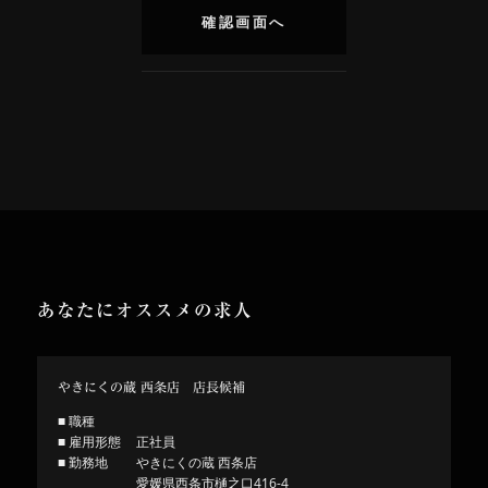
あなたにオススメの求人
やきにくの蔵 西条店 店長候補
■ 職種
■ 雇用形態
正社員
■ 勤務地
やきにくの蔵 西条店
愛媛県西条市樋之口416-4